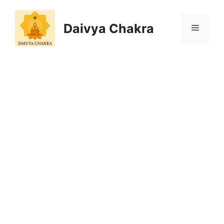
Skip
to
Daivya Chakra
MENU
content