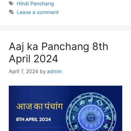
Tags
Hindi Panchang
Leave a comment
Aaj ka Panchang 8th
April 2024
April 7, 2024
by
admin