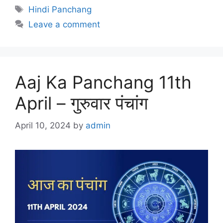
Tags
Hindi Panchang
Leave a comment
Aaj Ka Panchang 11th
April – गुरुवार पंचांग
April 10, 2024
by
admin