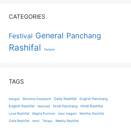
CATEGORIES
General
Panchang
Festival
Rashifal
Temple
TAGS
Daily Rashifal
English Panchang
bengali
Bhishma Dwadashi
English Rashifal
Hindi Panchang
Hindi Rashifal
featured
Love Rashifal
Magha Purnima
masi magam
Monthly Rashifal
Odia Rashifal
tamil
Telugu
Weekly Rashifal