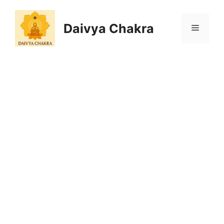
Skip
to
Daivya Chakra
MENU
content