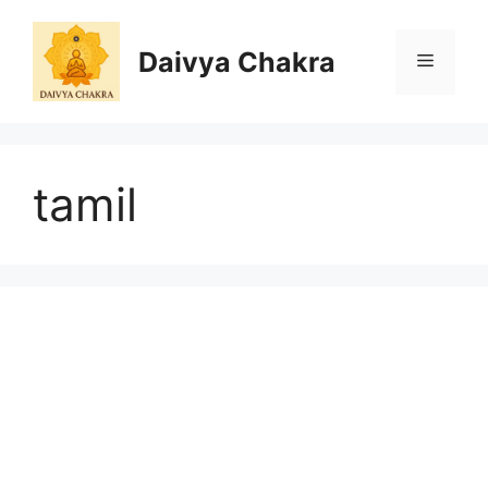
Skip
to
Daivya Chakra
MENU
content
tamil