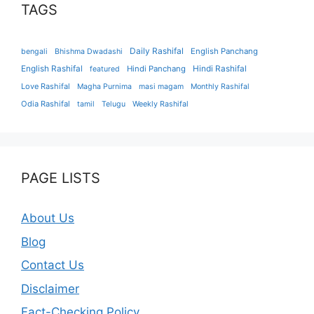
TAGS
Daily Rashifal
English Panchang
bengali
Bhishma Dwadashi
English Rashifal
Hindi Panchang
Hindi Rashifal
featured
Love Rashifal
Magha Purnima
masi magam
Monthly Rashifal
Odia Rashifal
tamil
Telugu
Weekly Rashifal
PAGE LISTS
About Us
Blog
Contact Us
Disclaimer
Fact-Checking Policy