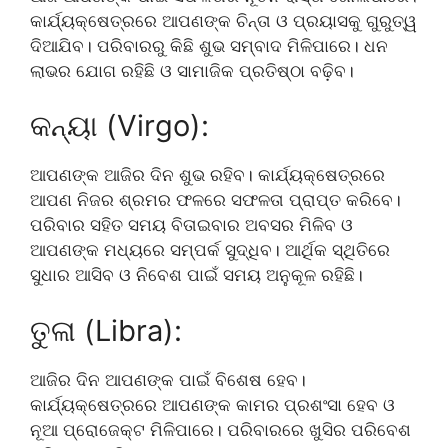
କାର୍ଯ୍ୟକ୍ଷେତ୍ରରେ ଆପଣଙ୍କ ଚିନ୍ତା ଓ ପ୍ରୟାସକୁ ଗୁରୁତ୍ୱ
ଦିଆଯିବ। ପରିବାରରୁ କିଛି ଶୁଭ ସମ୍ବାଦ ମିଳିପାରେ। ଧନ
ଲାଭର ଯୋଗ ରହିଛି ଓ ସାମାଜିକ ପ୍ରତିଷ୍ଠା ବଢ଼ିବ।
କନ୍ୟା (Virgo):
ଆପଣଙ୍କ ଆଜିର ଦିନ ଶୁଭ ରହିବ। କାର୍ଯ୍ୟକ୍ଷେତ୍ରରେ
ଆପଣ ନିଜର ଶ୍ରମର ଫଳରେ ସଫଳତା ପ୍ରାପ୍ତ କରିବେ।
ପରିବାର ସହିତ ସମୟ ବିତାଇବାର ଅବସର ମିଳିବ ଓ
ଆପଣଙ୍କ ମଧ୍ୟରେ ସମ୍ପର୍କ ସୁଦ୍ଧିବ। ଆର୍ଥିକ ସ୍ଥିତିରେ
ସୁଧାର ଆସିବ ଓ ନିବେଶ ପାଇଁ ସମୟ ଅନୁକୂଳ ରହିଛି।
ତୁଳା (Libra):
ଆଜିର ଦିନ ଆପଣଙ୍କ ପାଇଁ ବିଶେଷ ହେବ।
କାର୍ଯ୍ୟକ୍ଷେତ୍ରରେ ଆପଣଙ୍କ କାମର ପ୍ରଶଂସା ହେବ ଓ
ନୂଆ ପ୍ରୋଜେକ୍ଟ ମିଳିପାରେ। ପରିବାରରେ ଖୁସିର ପରିବେଶ