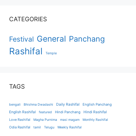
CATEGORIES
General
Panchang
Festival
Rashifal
Temple
TAGS
Daily Rashifal
English Panchang
bengali
Bhishma Dwadashi
English Rashifal
Hindi Panchang
Hindi Rashifal
featured
Love Rashifal
Magha Purnima
masi magam
Monthly Rashifal
Odia Rashifal
tamil
Telugu
Weekly Rashifal