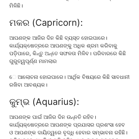
ମିଳିଛି।
ମକର (Capricorn):
ଆପଣଙ୍କ ଆଜିର ଦିନ କିଛି ବ୍ୟସ୍ତ ହୋଇପାରେ।
କାର୍ଯ୍ୟକ୍ଷେତ୍ରରେ ଆପଣଙ୍କୁ ଅଧିକ ଶ୍ରମ କରିବାକୁ
ପଡ଼ିପାରେ, କିନ୍ତୁ ଅନ୍ତେ ସଫଳତା ମିଳିବ। ପରିବାରରେ କିଛି
ଗୁରୁତ୍ୱପୂର୍ଣ୍ଣ ମାମଲାର
େ ଆଲୋଚନା ହୋଇପାରେ। ଆର୍ଥିକ ବିଷୟରେ କିଛି ସାବଧାନୀ
ରଖିବା ଆବଶ୍ୟକ।
କୁମ୍ଭ (Aquarius):
ଆପଣଙ୍କ ପାଇଁ ଆଜିର ଦିନ ଉନ୍ନତି ରହିବ।
କାର୍ଯ୍ୟକ୍ଷେତ୍ରରେ ଆପଣଙ୍କ ପ୍ରଯାସର ପ୍ରଶଂସା ହେବ
ଓ ଆପଣଙ୍କ ଦାୟିତ୍ୱରେ ବୃଦ୍ଧି ହେବାର ସମ୍ଭାବନା ରହିଛି।