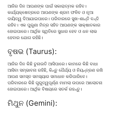
ଆଜିର ଦିନ ଆପଣଙ୍କ ପାଇଁ ସକାରାତ୍ମକ ରହିବ।
କାର୍ଯ୍ୟକ୍ଷେତ୍ରରେ ଆପଣଙ୍କ ଶ୍ରମ ଫଳିବ ଓ ନୂଆ
ଦାୟିତ୍ୱ ଦିଆଯାଇପାରେ। ପରିବାରରେ ସୁଖ-ଶାନ୍ତି ବନ୍ଦି
ରହିବ। ଏକ ପୁରୁଣା ମିତ୍ର ସହିତ ଆପଣଙ୍କ ସାକ୍ଷାତକାର
ହୋଇପାରେ। ଆର୍ଥିକ ସ୍ଥିତିରେ ସୁଧାର ହେବ ଓ ଧନ ଲାଭ
ହେବାର ଯୋଗ ରହିଛି।
ବୃଷଭ (Taurus):
ଆଜିର ଦିନ କିଛି ଚୁନାଉତି ଆସିପାରେ। କାମରେ କିଛି ବାଧା
ଆସିବା ସମ୍ଭାବନା ରହିଛି, କିନ୍ତୁ ଧୈର୍ଯ୍ୟ ଓ ନିୟନ୍ତ୍ରଣ ରଖି
ଆପଣ ସମସ୍ତ ସମସ୍ୟାର ସମାଧାନ କରିପାରିବେ।
ପରିବାରରେ କିଛି ଗୁରୁତ୍ୱପୂର୍ଣ୍ଣ ମାମଲା ଉପରେ ଆଲୋଚନା
ହୋଇପାରେ। ଆର୍ଥିକ ବିଷୟରେ ସତର୍କ ରହନ୍ତୁ।
ମିଥୁନ (Gemini):