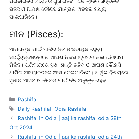
ପରିବାରରେ ଶାନ୍ତି ଓ ଖୁସି ରହିବ। ଧନ ଲାଭର ସଙ୍କେତ
ରହିଛି ଓ ଆପଣ କୌଣସି ଯାତ୍ରାର ଅବସର ମଧ୍ୟ
ପାଇପାରିବେ।
ମୀନ (Pisces):
ଆପଣଙ୍କ ପାଇଁ ଆଜିର ଦିନ ଫଳଦାୟକ ହେବ।
କାର୍ଯ୍ୟକ୍ଷେତ୍ରରେ ଆପଣ ନିଜର ଶ୍ରମର ଭଲ ପରିଣାମ
ମିଳିବ। ପରିବାରରେ ସୁଖ-ଶାନ୍ତି ରହିବ ଓ ଆପଣ କୌଣସି
ଧାର୍ମିକ ଆୟୋଜନରେ ଅଂଶ ନେଇପାରିବେ। ଆର୍ଥିକ ବିଷୟରେ
ସୁଧାର ଆସିବ ଓ ନିବେଶ ପାଇଁ ଦିନ ଅନୁକୂଳ ରହିବ।
Categories
Rashifal
Tags
Daily Rashifal
,
Odia Rashifal
Rashifal in Odia | aaj ka rashifal odia 28th
Oct 2024
Rashifal in Odia | aaj ka rashifal odia 24th