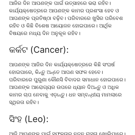
ଆଜିର ଦିନ ଆପଣଙ୍କ ପାଇଁ ଉତ୍ସାହରେ ଭରା ରହିବ।
କାର୍ଯ୍ୟକ୍ଷେତ୍ରରେ ଆପଣଙ୍କ କାମର ପ୍ରଶଂସା ହେବ ଓ
ଆପଣଙ୍କ ପ୍ରତିଷ୍ଠା ବଢ଼ିବ। ପରିବାରରେ ଖୁସିର ପରିବେଶ
ରହିବ ଓ କିଛି ବିଶେଷ ଆୟୋଜନ ହୋଇପାରେ। ଆର୍ଥିକ
ବିଷୟରେ ମଧ୍ୟ ଦିନ ଅନୁକୂଳ ରହିବ।
କର୍କଟ (Cancer):
ଆପଣଙ୍କ ଆଜିର ଦିନ କାର୍ଯ୍ୟକ୍ଷେତ୍ରରେ କିଛି ସଂଘର୍ଷ
ହୋଇପାରେ, କିନ୍ତୁ ଅନ୍ତେ ଆପଣ ସଫଳ ହେବେ।
ପରିବାରରେ ପୁରୁଣା କୌଣସି ବିବାଦର ସମାଧାନ ହୋଇପାରେ।
ଆପଣଙ୍କ ଆରୋଗ୍ୟର ଉପରେ ଧ୍ୟାନ ଦିଅନ୍ତୁ ଓ ଅଧିକ
କାମର ଚାପ ନେବାକୁ ଏଡ଼ାନ୍ତୁ। ଧନ ସମ୍ବନ୍ଧୀୟ ମାମଲାରେ
ସ୍ଥିରତା ରହିବ।
ସିଂହ (Leo):
ଆଜି ଆପଣଙ୍କ ପାଇଁ ସଫଳତାର ନୂତନ ରାସ୍ତା ଖୋଲିପାରେ।