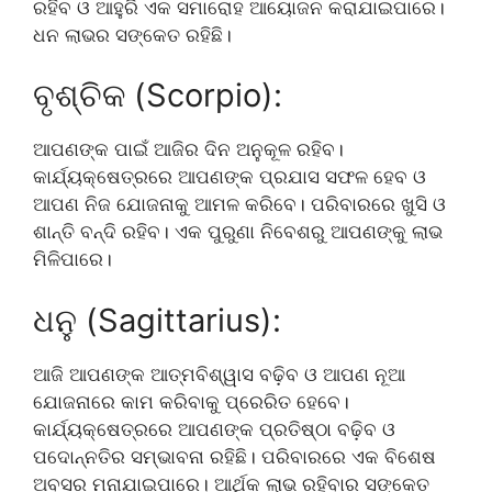
ରହିବ ଓ ଆହୁରି ଏକ ସମାରୋହ ଆୟୋଜନ କରାଯାଇପାରେ।
ଧନ ଲାଭର ସଙ୍କେତ ରହିଛି।
ବୃଶ୍ଚିକ (Scorpio):
ଆପଣଙ୍କ ପାଇଁ ଆଜିର ଦିନ ଅନୁକୂଳ ରହିବ।
କାର୍ଯ୍ୟକ୍ଷେତ୍ରରେ ଆପଣଙ୍କ ପ୍ରଯାସ ସଫଳ ହେବ ଓ
ଆପଣ ନିଜ ଯୋଜନାକୁ ଆମଳ କରିବେ। ପରିବାରରେ ଖୁସି ଓ
ଶାନ୍ତି ବନ୍ଦି ରହିବ। ଏକ ପୁରୁଣା ନିବେଶରୁ ଆପଣଙ୍କୁ ଲାଭ
ମିଳିପାରେ।
ଧନୁ (Sagittarius):
ଆଜି ଆପଣଙ୍କ ଆତ୍ମବିଶ୍ୱାସ ବଢ଼ିବ ଓ ଆପଣ ନୂଆ
ଯୋଜନାରେ କାମ କରିବାକୁ ପ୍ରେରିତ ହେବେ।
କାର୍ଯ୍ୟକ୍ଷେତ୍ରରେ ଆପଣଙ୍କ ପ୍ରତିଷ୍ଠା ବଢ଼ିବ ଓ
ପଦୋନ୍ନତିର ସମ୍ଭାବନା ରହିଛି। ପରିବାରରେ ଏକ ବିଶେଷ
ଅବସର ମନାଯାଇପାରେ। ଆର୍ଥିକ ଲାଭ ରହିବାର ସଙ୍କେତ