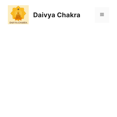
Skip
to
Daivya Chakra
MENU
content