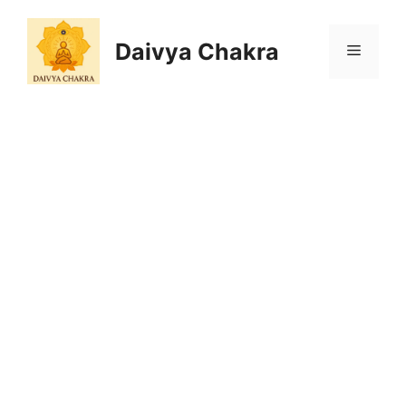
Skip
to
Daivya Chakra
MENU
content