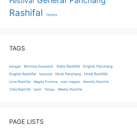
Panchang
Festival
Rashifal
Temple
TAGS
Daily Rashifal
English Panchang
bengali
Bhishma Dwadashi
English Rashifal
Hindi Panchang
Hindi Rashifal
featured
Love Rashifal
Magha Purnima
masi magam
Monthly Rashifal
Odia Rashifal
tamil
Telugu
Weekly Rashifal
PAGE LISTS