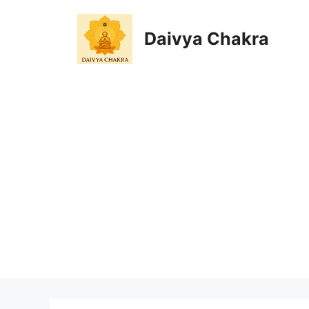
Skip
to
Daivya Chakra
content