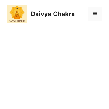
Skip
to
Daivya Chakra
MENU
content