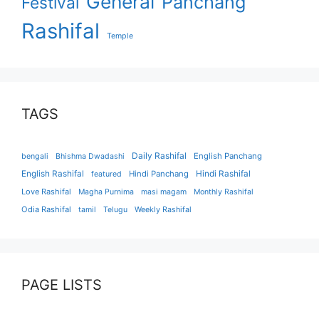
General
Panchang
Festival
Rashifal
Temple
TAGS
Daily Rashifal
English Panchang
bengali
Bhishma Dwadashi
English Rashifal
Hindi Panchang
Hindi Rashifal
featured
Love Rashifal
Magha Purnima
masi magam
Monthly Rashifal
Odia Rashifal
tamil
Telugu
Weekly Rashifal
PAGE LISTS