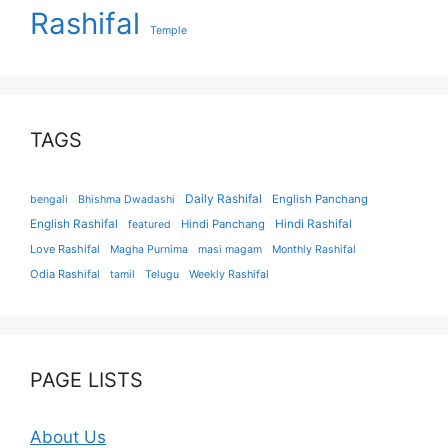
Rashifal
Temple
TAGS
Daily Rashifal
English Panchang
bengali
Bhishma Dwadashi
English Rashifal
Hindi Panchang
Hindi Rashifal
featured
Love Rashifal
Magha Purnima
masi magam
Monthly Rashifal
Odia Rashifal
tamil
Telugu
Weekly Rashifal
PAGE LISTS
About Us