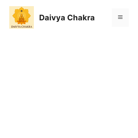
Skip
to
Daivya Chakra
MENU
content