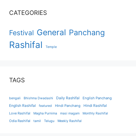
CATEGORIES
General
Panchang
Festival
Rashifal
Temple
TAGS
Daily Rashifal
English Panchang
bengali
Bhishma Dwadashi
English Rashifal
Hindi Panchang
Hindi Rashifal
featured
Love Rashifal
Magha Purnima
masi magam
Monthly Rashifal
Odia Rashifal
tamil
Telugu
Weekly Rashifal