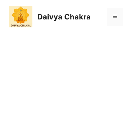
Skip
to
Daivya Chakra
MENU
content