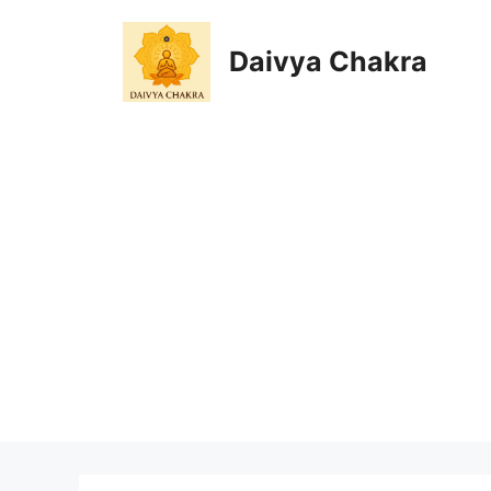
Skip
to
Daivya Chakra
content