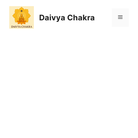
Skip
to
Daivya Chakra
MENU
content