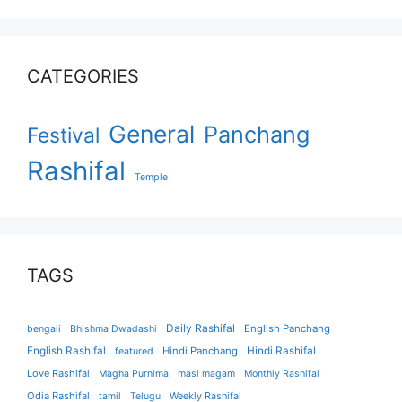
CATEGORIES
General
Panchang
Festival
Rashifal
Temple
TAGS
Daily Rashifal
English Panchang
bengali
Bhishma Dwadashi
English Rashifal
Hindi Panchang
Hindi Rashifal
featured
Love Rashifal
Magha Purnima
masi magam
Monthly Rashifal
Odia Rashifal
tamil
Telugu
Weekly Rashifal