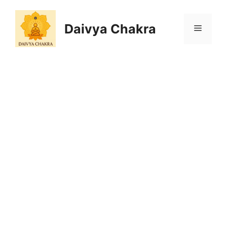
Skip
to
Daivya Chakra
MENU
content