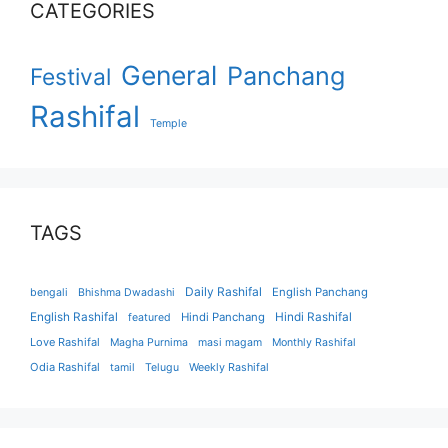
CATEGORIES
General
Panchang
Festival
Rashifal
Temple
TAGS
Daily Rashifal
English Panchang
bengali
Bhishma Dwadashi
English Rashifal
Hindi Panchang
Hindi Rashifal
featured
Love Rashifal
Magha Purnima
masi magam
Monthly Rashifal
Odia Rashifal
tamil
Telugu
Weekly Rashifal