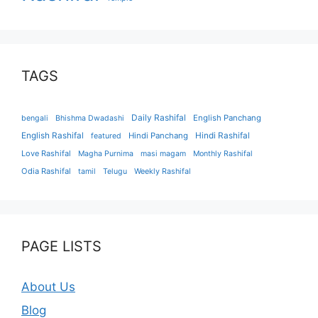
TAGS
Daily Rashifal
English Panchang
bengali
Bhishma Dwadashi
English Rashifal
Hindi Panchang
Hindi Rashifal
featured
Love Rashifal
Magha Purnima
masi magam
Monthly Rashifal
Odia Rashifal
tamil
Telugu
Weekly Rashifal
PAGE LISTS
About Us
Blog