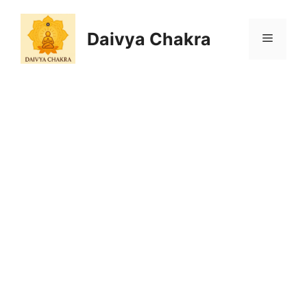
Skip
to
Daivya Chakra
MENU
content