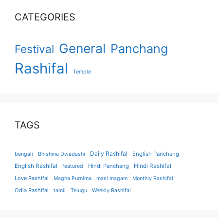
CATEGORIES
General
Panchang
Festival
Rashifal
Temple
TAGS
Daily Rashifal
English Panchang
bengali
Bhishma Dwadashi
English Rashifal
Hindi Panchang
Hindi Rashifal
featured
Love Rashifal
Magha Purnima
masi magam
Monthly Rashifal
Odia Rashifal
tamil
Telugu
Weekly Rashifal