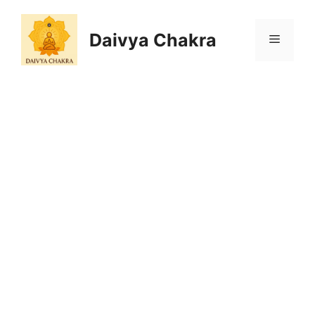
Skip
to
Daivya Chakra
MENU
content