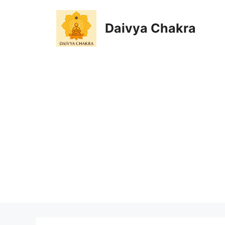
Skip
to
Daivya Chakra
content