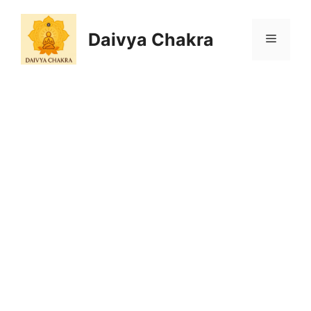
Skip
to
Daivya Chakra
MENU
content