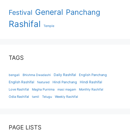
General
Panchang
Festival
Rashifal
Temple
TAGS
Daily Rashifal
English Panchang
bengali
Bhishma Dwadashi
English Rashifal
Hindi Panchang
Hindi Rashifal
featured
Love Rashifal
Magha Purnima
masi magam
Monthly Rashifal
Odia Rashifal
tamil
Telugu
Weekly Rashifal
PAGE LISTS