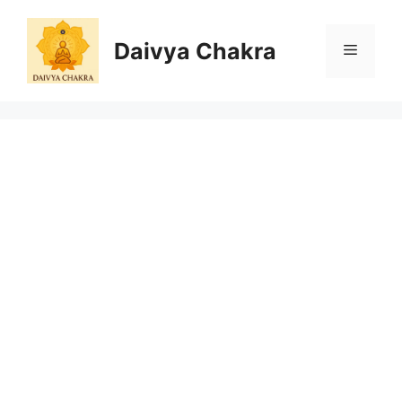
Skip
to
Daivya Chakra
MENU
content