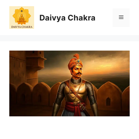
Skip
to
Daivya Chakra
MENU
content