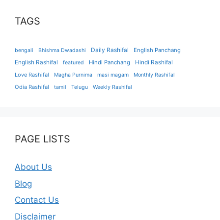
TAGS
Daily Rashifal
English Panchang
bengali
Bhishma Dwadashi
English Rashifal
Hindi Panchang
Hindi Rashifal
featured
Love Rashifal
Magha Purnima
masi magam
Monthly Rashifal
Odia Rashifal
tamil
Telugu
Weekly Rashifal
PAGE LISTS
About Us
Blog
Contact Us
Disclaimer